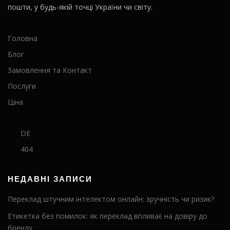
пошти, у будь-якій точці України чи світу.
Головна
Блог
Замовлення та Контакт
Послуги
Ціна
DE
404
НЕДАВНІ ЗАПИСИ
Переклад штучним інтелектом онлайн: зручність чи ризик?
Етикетка без помилок: як переклад впливає на довіру до
бренду