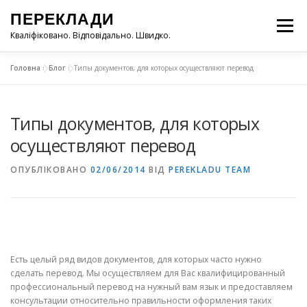
Перейти
ПЕРЕКЛАДИ
до
Меню
вмісту
Кваліфіковано. Відповідально. Швидко.
Головна
»
Блог
»
Типы документов, для которых осуществляют перевод
ГОЛОВНА
БЛОГ
ЗАМОВЛЕННЯ ТА КОНТАКТ
Типы документов, для которых
ПОСЛУГИ
ЦІНА
осуществляют перевод
ОПУБЛІКОВАНО
02/06/2014
ВІД
PEREKLADU TEAM
Есть
целый
ряд
видов
документов
,
для
которых
часто
нужно
сделать
перевод
.
Мы осуществляем для Вас квалифицированный
профессиональный перевод на нужный вам язык и предоставляем
консультации относительно правильности оформления таких