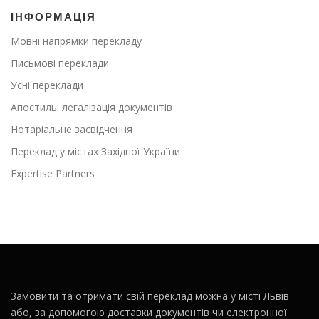
ІНФОРМАЦІЯ
Мовні напрямки перекладу
Письмові переклади
Усні переклади
Апостиль: легалізація документів
Нотаріальне засвідчення
Переклад у містах Західної України
Expertise Partners
Замовити та отримати свій переклад можна у місті Львів
або, за допомогою доставки документів чи електронної