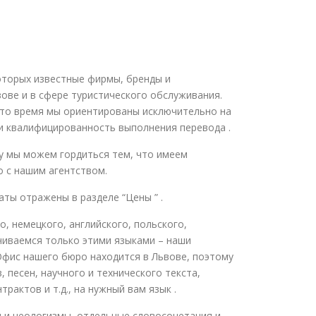
которых известные фирмы, бренды и
ове и в сфере туристического обслуживания.
это время мы ориентированы исключительно на
 и квалифицированность выполнения перевода .
му мы можем гордиться тем, что имеем
о с нашим агентством.
аты отражены в разделе “Цены ” .
, немецкого, английского, польского,
ничиваемся только этими языками – наши
Офис нашего бюро находится в Львове, поэтому
 песен, научного и технического текста,
рактов и т.д., на нужный вам язык .
ы и неологизмы, отдельные словосочетания и