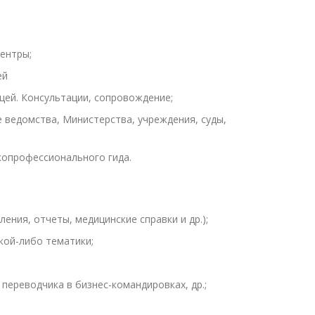
центры;
ей
цей. Консультации, сопровождение;
е ведомства, Министерства, учреждения, суды,
копрофессионального гида.
ения, отчеты, медицинские справки и др.);
акой-либо тематики;
переводчика в бизнес-командировках, др.;