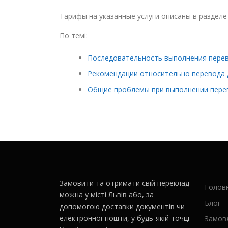
Тарифы на указанные услуги описаны в разделе
По темі:
Последовательность выполнения пере
Рекомендации относительно перевода 
Общие проблемы при выполнении пере
Замовити та отримати свій переклад
Голов
можна у місті Львів або, за
Блог
допомогою доставки документів чи
електронної пошти, у будь-якій точці
Замов