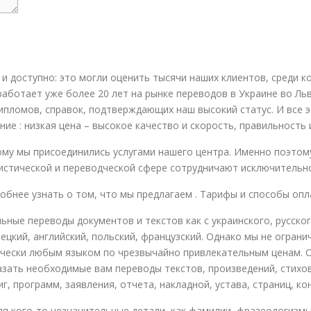
и доступно: это могли оценить тысячи наших клиентов, среди 
аботает уже более 20 лет на рынке переводов в Украине во Льв
ипломов, справок, подтверждающих наш высокий статус. И все 
ие : низкая цена – высокое качество и скорость, правильность
рому мы присоединились услугами нашего центра. Именно поэто
ристической и переводческой сфере сотрудничают исключительн
робнее узнать о том, что мы предлагаем . Тарифы и способы опл
е переводы документов и текстов как с украинского, русского
емецкий, английский, польский, французский. Однако мы не огра
тически любым языком по чрезвычайно привлекательным ценам. 
зать необходимые вам переводы текстов, произведений, стихов,
, программ, заявления, отчета, накладной, устава, страниц, конт
ля кого-то незначительные детали, как фамилии, фразеологизм