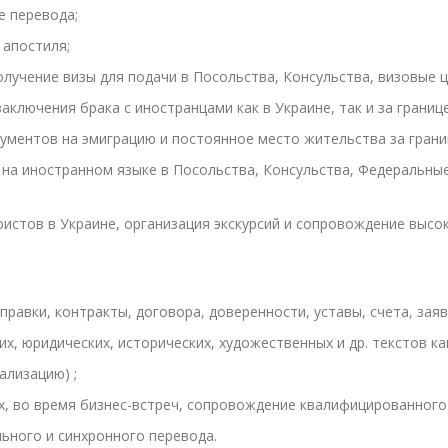
е перевода;
 апостиля;
олучение визы для подачи в Посольства, Консульства, визовые 
аключения брака с иностранцами как в Украине, так и за границ
ументов на эмиграцию и постоянное место жительства за грани
т на иностранном языке в Посольства, Консульства, Федеральны
ристов в Украине, организация экскурсий и сопровождение высо
равки, контракты, договора, доверенности, уставы, счета, заявл
их, юридических, исторических, художественных и др. текстов к
ализацию) ;
х, во время бизнес-встреч, сопровождение квалифицированного 
ьного и синхронного перевода.