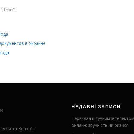
 “Цены”.
вода
документов в Украине
вода
НЕДАВНІ ЗАПИСИ
на
Переклад штучним інтелекто
онлайн: зручність чи ризик?
лення та Контакт