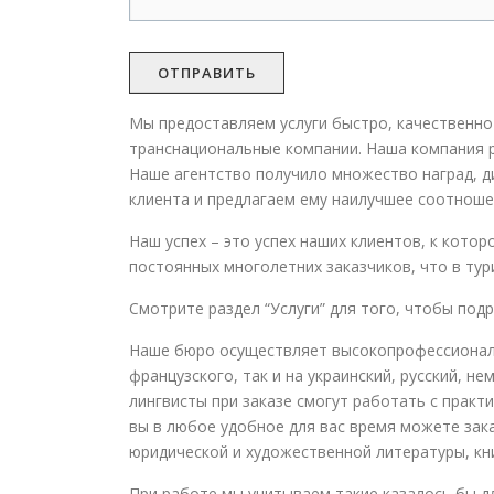
Мы предоставляем услуги быстро, качественно 
транснациональные компании. Наша компания р
Наше агентство получило множество наград, д
клиента и предлагаем ему наилучшее соотношен
Наш успех – это успех наших клиентов, к кото
постоянных многолетних заказчиков, что в ту
Смотрите раздел “Услуги” для того, чтобы под
Наше бюро осуществляет высокопрофессиональны
французского, так и на украинский, русский, н
лингвисты при заказе смогут работать с прак
вы в любое удобное для вас время можете зака
юридической и художественной литературы, книг
При работе мы учитываем такие казалось бы д