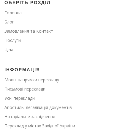
ОБЕРІТЬ РОЗДІЛ
Головна
Блог
Замовлення та Контакт
Послуги
Ціна
ІНФОРМАЦІЯ
Мовні напрямки перекладу
Письмові переклади
Усні переклади
Апостиль: легалізація документів
Нотаріальне засвідчення
Переклад у містах Західної України