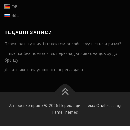
DE
404
НЕДАВНІ ЗАПИСИ
Переклад штучним інтелектом онлайн: зручність чи ризик?
Етикетка без помилок: як переклад впливає на довіру до
бренду
Десять якостей успішного перекладача
Авторське право © 2026 Переклади
–
Тема
OnePress
від
FameThemes