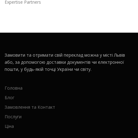
Expertise Partners
Замовити та отримати свій переклад можна у місті Львів
або, за допомогою доставки документів чи електронної
пошти, у будь-якій точці України чи світу.
Головна
Блог
Замовлення та Контакт
Послуги
Ціна